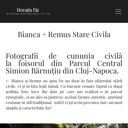
Bianca + Remus Stare Civila
Fotografii de cununia civilă
la foisorul din Parcul Central
Simion Bărnuțiu din Cluj-Napoca.
✨ Bianca și Remus au spus Da nu doar în fata ofițerului stării
civile, ci și în fata legii inimii. Cu bucurie remarc faptul ca după
ședința foto Save the date pe care am realizat-o în parcul
etnografic, ei au ales sa păstreze acelasi farmec autentic, purtând
costume in stil tradițional. Astfel ei își scriu povestea într-un mod
simplu și caracteristic lor!